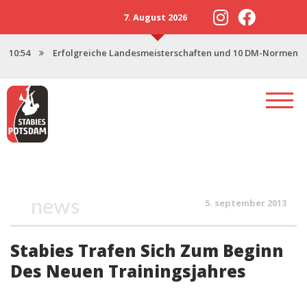
7. August 2026
10:54
Erfolgreiche Landesmeisterschaften und 10 DM-Normen
13:57
Neustart 2025 mit starker U18
17:47
Saisonstart in Magdeburg
17:06
Potsdamer Stabies stellen 3 Nachwuchskader
12:46
Spenden für den Stabhochsprung-Nachwuchs
news
5. september 2013
Stabies Trafen Sich Zum Beginn
Des Neuen Trainingsjahres