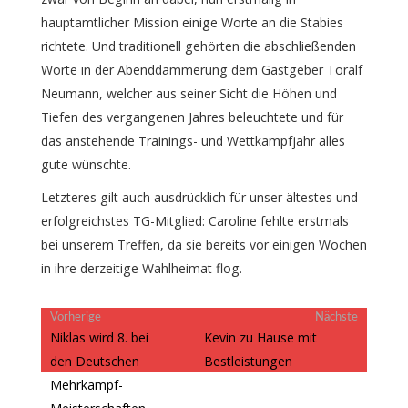
hauptamtlicher Mission einige Worte an die Stabies
richtete. Und traditionell gehörten die abschließenden
Worte in der Abenddämmerung dem Gastgeber Toralf
Neumann, welcher aus seiner Sicht die Höhen und
Tiefen des vergangenen Jahres beleuchtete und für
das anstehende Trainings- und Wettkampfjahr alles
gute wünschte.
Letzteres gilt auch ausdrücklich für unser ältestes und
erfolgreichstes TG-Mitglied: Caroline fehlte erstmals
bei unserem Treffen, da sie bereits vor einigen Wochen
in ihre derzeitige Wahlheimat flog.
Beitragsnavigation
Vorheriger
Nächster
Vorherige
Nächste
Beitrag:
Beitrag:
Niklas wird 8. bei
Kevin zu Hause mit
den Deutschen
Bestleistungen
Mehrkampf-