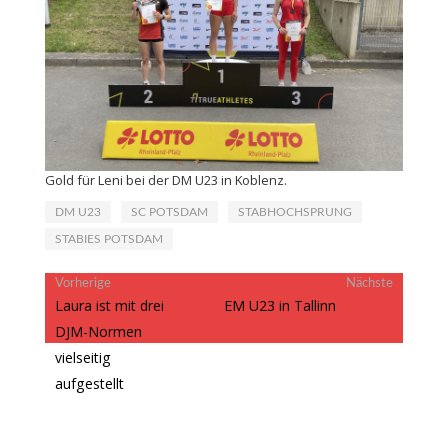
Gold für Leni bei der DM U23 in Koblenz.
DM U23
SC POTSDAM
STABHOCHSPRUNG
STABIES POTSDAM
Beitragsnavigation
Vorheriger
Nächster
Vorherige
Nächste
Beitrag:
Beitrag:
Laura ist mit drei
EM U23 in Tallinn
DJM-Normen
vielseitig
aufgestellt