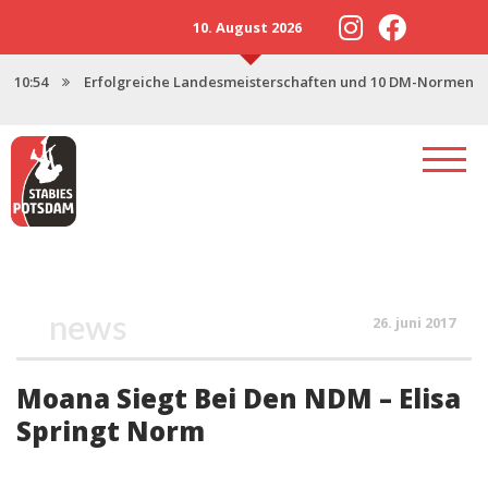
10. August 2026
10:54
Erfolgreiche Landesmeisterschaften und 10 DM-Normen
13:57
Neustart 2025 mit starker U18
17:47
Saisonstart in Magdeburg
17:06
Potsdamer Stabies stellen 3 Nachwuchskader
12:46
Spenden für den Stabhochsprung-Nachwuchs
news
26. juni 2017
Moana Siegt Bei Den NDM – Elisa
Springt Norm