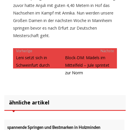
zuvor hatte Anjuli mit guten 4,40 Metern in Hof das
Nachsehen im Kampf mit Annika. Nun werden unsere
Großen Damen in der nächsten Woche in Mannheim
springen bevor es nach Erfurt zur Deutschen
Meisterschaft geht.
Beitragsnavigation
Vorheriger
Nächster
Vorherige
Nächste
Beitrag:
Beitrag:
Leni setzt sich in
Block-DM: Mädels im
Schweinfurt durch
Mittelfeld – Jule sprintet
zur Norm
ähnliche artikel
spannende Springen und Bestmarken in Holzminden