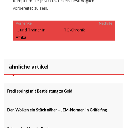
Kampf um die JEM U18-Tickets bestmöglich
vorbereitet zu sein.
Beitragsnavigation
Vorheriger
Nächster
Vorherige
Nächste
Beitrag:
Beitrag:
… und Trainer in
TG-Chronik
Afrika
ähnliche artikel
Fredi springt mit Bestleistung zu Gold
Den Wolken ein Stück näher – JEM-Normen in Gräfelfing