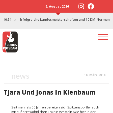
6. August 2026
10:54
Erfolgreiche Landesmeisterschaften und 10 DM-Normen
13:57
Neustart 2025 mit starker U18
17:47
Saisonstart in Magdeburg
17:06
Potsdamer Stabies stellen 3 Nachwuchskader
12:46
Spenden für den Stabhochsprung-Nachwuchs
news
18. märz 2018
Tjara Und Jonas In Kienbaum
Seit mehr als 50 Jahren bereiten sich Spitzensportler auch
mit außergewöhnlichen Trainingsmitteln (wie hier in der