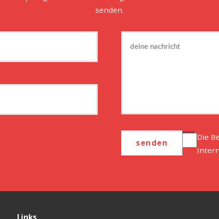
senden.
Die B
Inter
Links