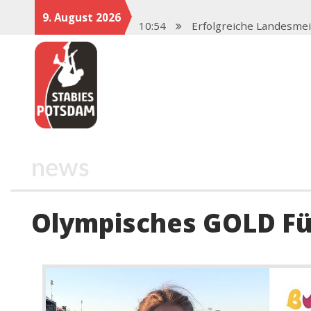
9. August 2026
10:54
Erfolgreiche Landesme
13:57
Neustart 2025 mit star
17:47
Saisonstart in Magdeb
17:06
Potsdamer Stabies ste
12:46
Spenden für den Stab
news
Olympisches GOLD Fü