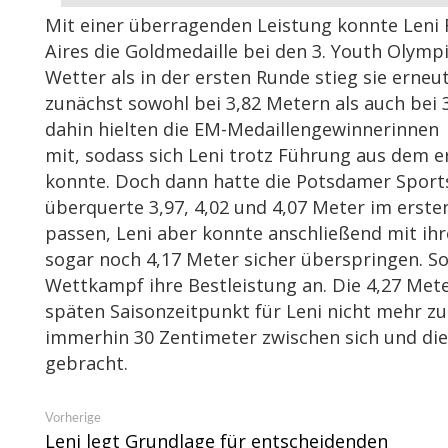
Mit einer überragenden Leistung konnte Leni
Aires die Goldmedaille bei den 3. Youth Olym
Wetter als in der ersten Runde stieg sie erne
zunächst sowohl bei 3,82 Metern als auch bei 
dahin hielten die EM-Medaillengewinnerinnen 
mit, sodass sich Leni trotz Führung aus dem e
konnte. Doch dann hatte die Potsdamer Sport
überquerte 3,97, 4,02 und 4,07 Meter im erst
passen, Leni aber konnte anschließend mit i
sogar noch 4,17 Meter sicher überspringen. Som
Wettkampf ihre Bestleistung an. Die 4,27 Mete
späten Saisonzeitpunkt für Leni nicht mehr z
immerhin 30 Zentimeter zwischen sich und die
gebracht.
Beitragsnavigation
Vorheriger
Vorherige
Beitrag:
Leni legt Grundlage für entscheidenden