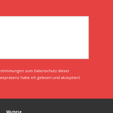
estimmungen zum
Datenschutz
dieser
netpräsenz habe ich gelesen und akzeptiert.
Wichtig