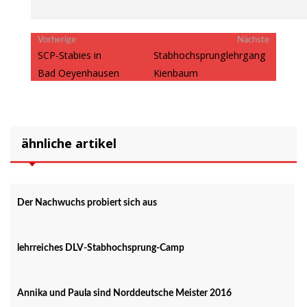
Beitragsnavigation
Vorheriger
Nächster
Vorherige
Nächste
Beitrag:
Beitrag:
SCP-Stabies in
Stabhochsprunglehrgang
Bad Oeyenhausen
Kienbaum
ähnliche artikel
Der Nachwuchs probiert sich aus
lehrreiches DLV-Stabhochsprung-Camp
Annika und Paula sind Norddeutsche Meister 2016