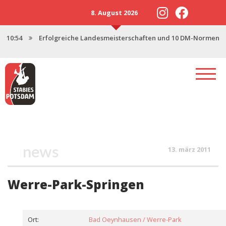
8. August 2026
10:54
Erfolgreiche Landesmeisterschaften und 10 DM-Normen
13:57
Neustart 2025 mit starker U18
17:47
Saisonstart in Magdeburg
17:06
Potsdamer Stabies stellen 3 Nachwuchskader
12:46
Spenden für den Stabhochsprung-Nachwuchs
news
13. märz 2011
Werre-Park-Springen
Ort:
Bad Oeynhausen / Werre-Park