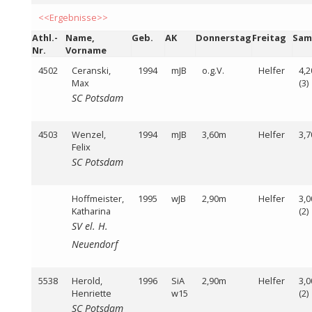
<<Ergebnisse>>
Athl.-
Name,
Geb.
AK
Donnerstag
Freitag
Sam
Nr.
Vorname
4502
Ceranski,
1994
mJB
o.g.V.
Helfer
4,
Max
(3)
SC Potsdam
4503
Wenzel,
1994
mJB
3,60m
Helfer
3,
Felix
SC Potsdam
Hoffmeister,
1995
wJB
2,90m
Helfer
3,
Katharina
(2)
SV el. H.
Neuendorf
5538
Herold,
1996
SiA
2,90m
Helfer
3,
Henriette
w15
(2)
SC Potsdam