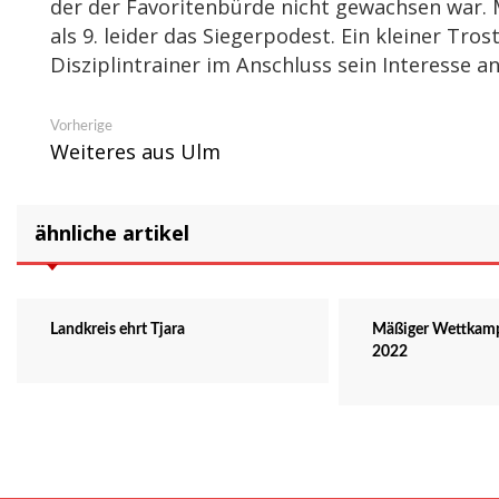
der der Favoritenbürde nicht gewachsen war.
als 9. leider das Siegerpodest. Ein kleiner Tr
Disziplintrainer im Anschluss sein Interesse
Beitragsnavigation
Vorheriger
Vorherige
Beitrag:
Weiteres aus Ulm
ähnliche artikel
Landkreis ehrt Tjara
Mäßiger Wettkamp
2022