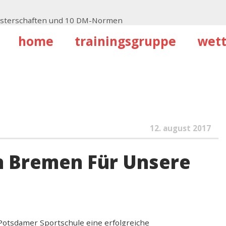
isterschaften und 10 DM-Normen
ker U18
home
trainingsgruppe
wet
urg
llen 3 Nachwuchskader
hochsprung-Nachwuchs
12. august 2017
In Bremen Für Unsere
Potsdamer Sportschule eine erfolgreiche