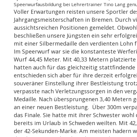
Speerwurfausbildung bei Lehrertrainer Tino Lang genu
Voller Erwartungen reisten unsere Sportler de
Jahrgangsmeisterschaften in Bremen. Durch vie
aussichtsreichen Positionen gemeldet. Obwohl 
beschließen unsere Jüngsten ein sehr erfolgrei
mit einer Silbermedaille den verdienten Lohn f
Im Speerwurf war sie die konstanteste Werferi
Wurf 44,45 Meter. Mit 40,33 Metern platzierte s
hatten auch für das gleichzeitig stattfindende
entschieden sich aber für ihre derzeit erfolgre
souveräner Einstellung ihrer Bestleistung tro
verpasste nach Verletzungssorgen in den verg
Medaille. Nach übersprungenen 3,40 Metern gel
an einer neuen Bestleistung. Über 300m verp
das Finale. Sie hatte mit ihrer Schwester wohl 
bereits im Urlaub in Schweden weilten. Mit 42,
der 42-Sekunden-Marke. Am meisten hadern wi