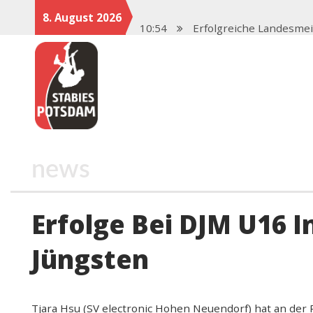
8. August 2026
10:54
Erfolgreiche Landesme
13:57
Neustart 2025 mit star
17:47
Saisonstart in Magdeb
17:06
Potsdamer Stabies ste
12:46
Spenden für den Stab
news
Erfolge Bei DJM U16 
Jüngsten
Tjara Hsu (SV electronic Hohen Neuendorf) hat an der 