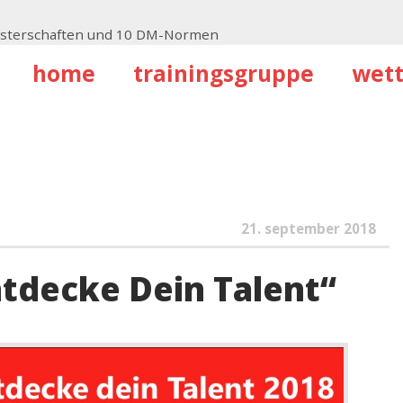
isterschaften und 10 DM-Normen
ker U18
home
trainingsgruppe
wet
urg
llen 3 Nachwuchskader
hochsprung-Nachwuchs
21. september 2018
tdecke Dein Talent“