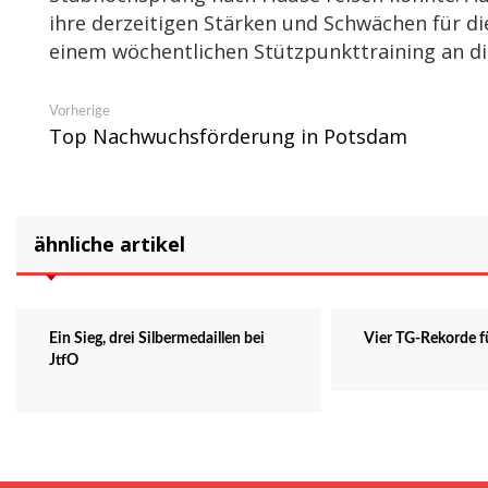
ihre derzeitigen Stärken und Schwächen für di
einem wöchentlichen Stützpunkttraining an die
Beitragsnavigation
Vorheriger
Vorherige
Beitrag:
Top Nachwuchsförderung in Potsdam
ähnliche artikel
Ein Sieg, drei Silbermedaillen bei
Vier TG-Rekorde fü
JtfO