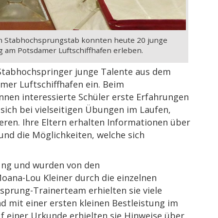
n Stabhochsprungstab konnten heute 20 junge
 am Potsdamer Luftschiffhafen erleben.
Stabhochspringer junge Talente aus dem
er Luftschiffhafen ein. Beim
nnen interessierte Schüler erste Erfahrungen
ch bei vielseitigen Übungen im Laufen,
eren. Ihre Eltern erhalten Informationen über
nd die Möglichkeiten, welche sich
dung und wurden von den
oana-Lou Kleiner durch die einzelnen
prung-Trainerteam erhielten sie viele
nd mit einer ersten kleinen Bestleistung im
 einer Urkunde erhielten sie Hinweise über