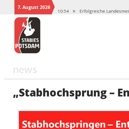
7. August 2026
10:54
Erfolgreiche Landesme
13:57
Neustart 2025 mit star
17:47
Saisonstart in Magdeb
17:06
Potsdamer Stabies ste
12:46
Spenden für den Stab
news
„Stabhochsprung – En