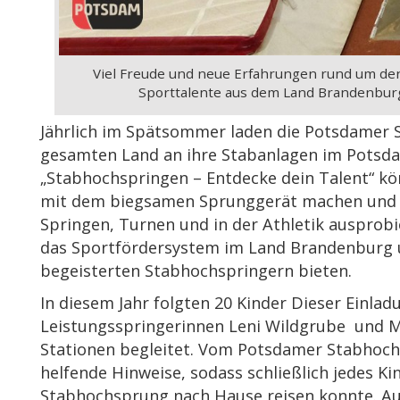
Viel Freude und neue Erfahrungen rund um de
Sporttalente aus dem Land Brandenburg
Jährlich im Spätsommer laden die Potsdamer 
gesamten Land an ihre Stabanlagen im Potsdam
„Stabhochspringen – Entdecke dein Talent“ kö
mit dem biegsamen Sprunggerät machen und si
Springen, Turnen und in der Athletik ausprobi
das Sportfördersystem im Land Brandenburg u
begeisterten Stabhochspringern bieten.
In diesem Jahr folgten 20 Kinder Dieser Einla
Leistungsspringerinnen Leni Wildgrube und M
Stationen begleitet. Vom Potsdamer Stabhochs
helfende Hinweise, sodass schließlich jedes Ki
Stabhochsprung nach Hause reisen konnte. Auf