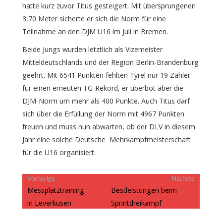
hatte kurz zuvor Titus gesteigert. Mit übersprungenen
3,70 Meter sicherte er sich die Norm für eine
Teilnahme an den DJM U16 im Juli in Bremen.
Beide Jungs wurden letztlich als Vizemeister
Mitteldeutschlands und der Region Berlin-Brandenburg
geehrt. Mit 6541 Punkten fehlten Tyrel nur 19 Zähler
für einen erneuten TG-Rekord, er überbot aber die
DJM-Norm um mehr als 400 Punkte. Auch Titus darf
sich über die Erfüllung der Norm mit 4967 Punkten
freuen und muss nun abwarten, ob der DLV in diesem
Jahr eine solche Deutsche Mehrkampfmeisterschaft
für die U16 organisiert.
Beitragsnavigation
Vorheriger
Nächster
Vorherige
Nächste
Beitrag:
Beitrag:
Messplatztraining
Bestleistungen beim
in Leverkusen
Sprintdreikampf