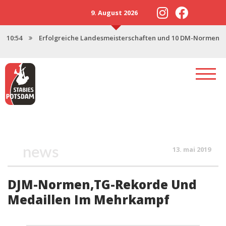
9. August 2026
10:54
Erfolgreiche Landesmeisterschaften und 10 DM-Normen
13:57
Neustart 2025 mit starker U18
17:47
Saisonstart in Magdeburg
17:06
Potsdamer Stabies stellen 3 Nachwuchskader
12:46
Spenden für den Stabhochsprung-Nachwuchs
news
13. mai 2019
DJM-Normen,TG-Rekorde Und
Medaillen Im Mehrkampf