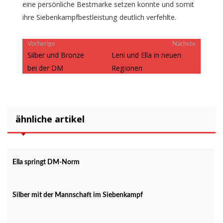
eine persönliche Bestmarke setzen konnte und somit
ihre Siebenkampfbestleistung deutlich verfehlte.
Beitragsnavigation
Vorheriger
Nächster
Vorherige
Nächste
Beitrag:
Beitrag:
Silber und Bronze
Leni und Ella in neuen
bei der DM
Regionen
ähnliche artikel
Ella springt DM-Norm
Silber mit der Mannschaft im Siebenkampf