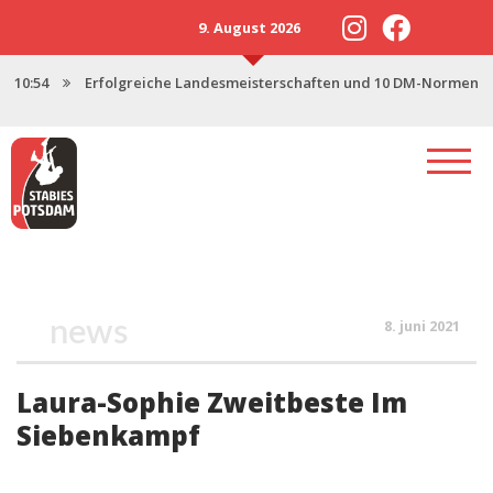
9. August 2026
10:54
Erfolgreiche Landesmeisterschaften und 10 DM-Normen
13:57
Neustart 2025 mit starker U18
17:47
Saisonstart in Magdeburg
17:06
Potsdamer Stabies stellen 3 Nachwuchskader
12:46
Spenden für den Stabhochsprung-Nachwuchs
news
8. juni 2021
Laura-Sophie Zweitbeste Im
Siebenkampf