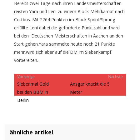
Bereits zwei Tage nach ihren Landesmeisterschaften
reisten Yara und Leni zu einem Block-Mehrkampf nach
Cottbus. Mit 2764 Punkten im Block Sprint/Sprung
erfüllte Leni dabei die geforderte Punktzahl und wird
bei den Deutschen Meisterschaften in Aachen an den
Start gehen.Yara sammelte heute noch 21 Punkte
mehr,wird sich aber auf die DM im Siebenkampf
vorbereiten.
Beitragsnavigation
Vorheriger
Nächster
Vorherige
Nächste
Beitrag:
Beitrag:
Siebenmal Gold
Ansgar knackt die 5
bei den BBM in
Meter
Berlin
ähnliche artikel