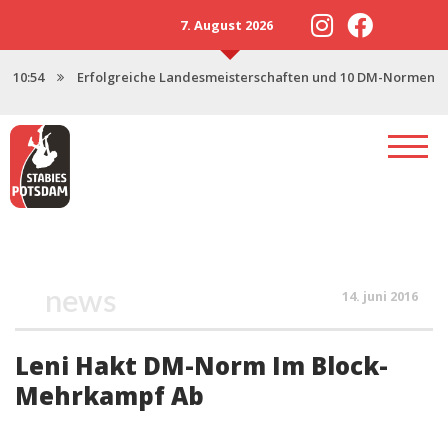
7. August 2026
10:54
Erfolgreiche Landesmeisterschaften und 10 DM-Normen
13:57
Neustart 2025 mit starker U18
17:47
Saisonstart in Magdeburg
17:06
Potsdamer Stabies stellen 3 Nachwuchskader
12:46
Spenden für den Stabhochsprung-Nachwuchs
news
14. juni 2016
Leni Hakt DM-Norm Im Block-
Mehrkampf Ab